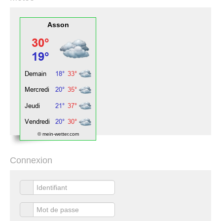
Asson
© mein-wetter.com
Connexion