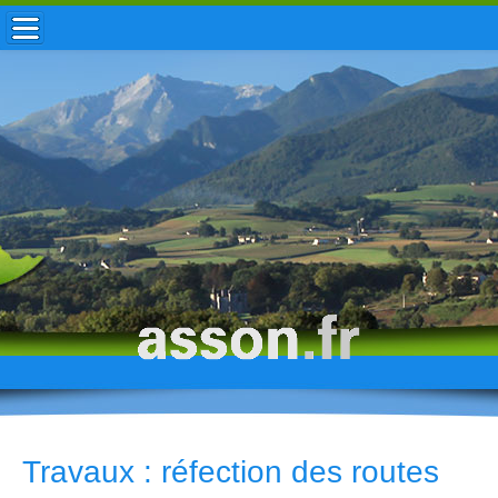
ACCUEIL / INFOS
MUNICIPALITÉ
VIE LOCALE
ENFANCE
TOURISME
HISTOIRE
Travaux : réfection des routes