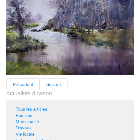
Précédent
Suivant
Actualités d'Asson
Tous les articles
Familles
Municipalité
Travaux
Vie locale