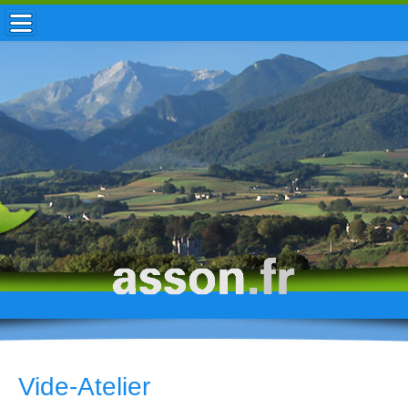
ACCUEIL / INFOS
MUNICIPALITÉ
VIE LOCALE
ENFANCE
TOURISME
HISTOIRE
Vide-Atelier