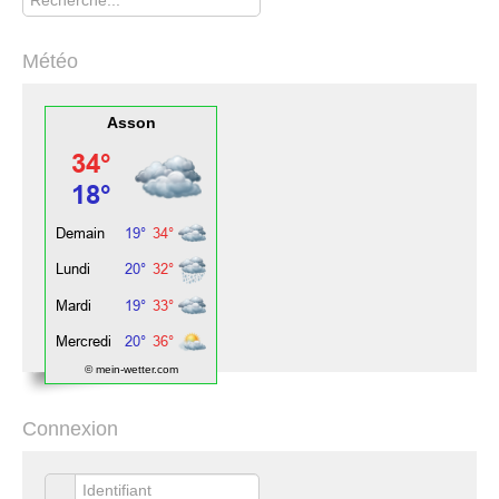
Météo
Asson
© mein-wetter.com
Connexion