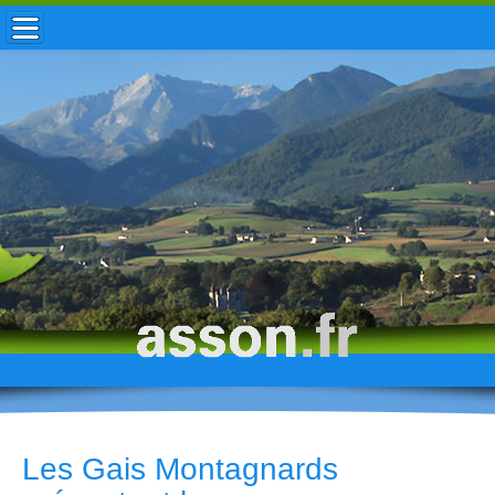
ACCUEIL / INFOS
MUNICIPALITÉ
VIE LOCALE
ENFANCE
TOURISME
HISTOIRE
Les Gais Montagnards