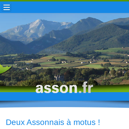
ACCUEIL / INFOS
MUNICIPALITÉ
VIE LOCALE
ENFANCE
TOURISME
HISTOIRE
Deux Assonnais à motus !