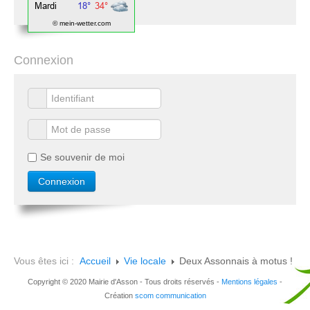
© mein-wetter.com
Connexion
Se souvenir de moi
Vous êtes ici :
Accueil
Vie locale
Deux Assonnais à motus !
Copyright © 2020 Mairie d'Asson - Tous droits réservés -
Mentions légales
-
Création
scom communication