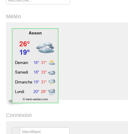
Météo
Asson
© mein-wetter.com
Connexion