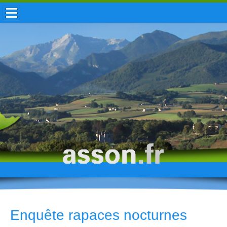
ACCUEIL / INFOS
MUNICIPALITÉ
VIE LOCALE
ENFANCE
TOURISME
HISTOIRE
Enquête rapaces nocturnes