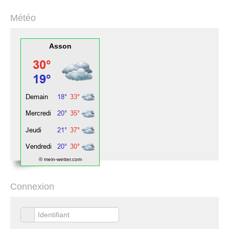
Météo
Asson
© mein-wetter.com
Connexion