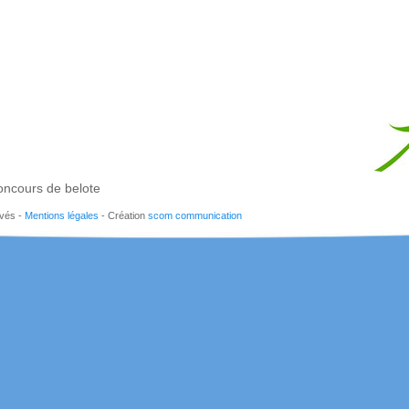
ncours de belote
rvés -
Mentions légales
- Création
scom communication