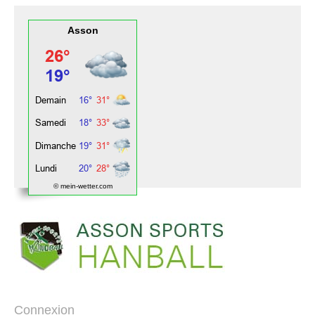
Asson
© mein-wetter.com
Connexion