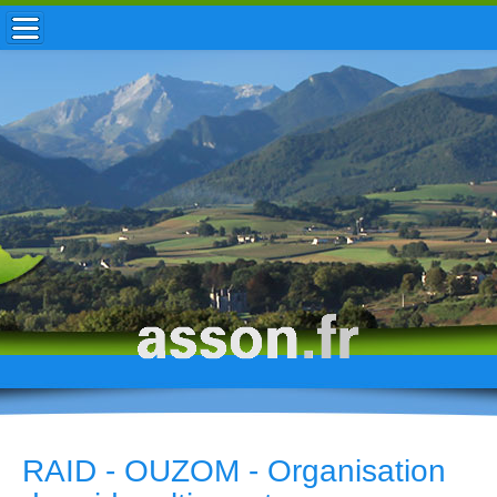
ACCUEIL / INFOS
MUNICIPALITÉ
VIE LOCALE
ENFANCE
TOURISME
HISTOIRE
RAID - OUZOM - Organisation