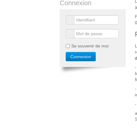
L
Connexion
P
0
L
Se souvenir de moi
l
i