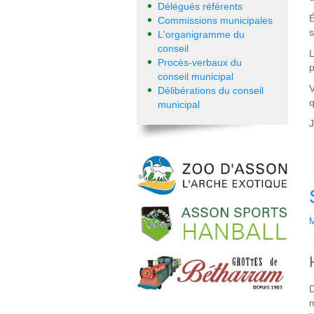
Délégués référents
É
Commissions municipales
s
L'organigramme du
conseil
L
Procès-verbaux du
p
conseil municipal
V
Délibérations du conseil
q
municipal
J
M
D
m