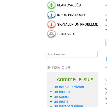
M
d
Rechercher
je navigue
M
comme je suis
C
E
un nouvel arrivant
v
un touriste
l
un sénior
l
un jeune
v
un parent d’élève