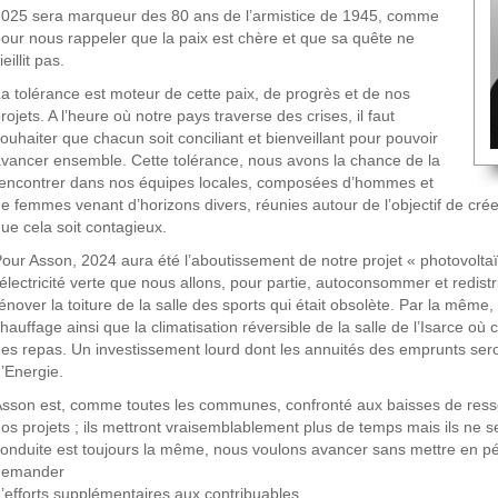
025 sera marqueur des 80 ans de l’armistice de 1945, comme
our nous rappeler que la paix est chère et que sa quête ne
ieillit pas.
a tolérance est moteur de cette paix, de progrès et de nos
rojets. A l’heure où notre pays traverse des crises, il faut
ouhaiter que chacun soit conciliant et bienveillant pour pouvoir
vancer ensemble. Cette tolérance, nous avons la chance de la
encontrer dans nos équipes locales, composées d’hommes et
e femmes venant d’horizons divers, réunies autour de l’objectif de cré
ue cela soit contagieux.
our Asson, 2024 aura été l’aboutissement de notre projet « photovoltaï
’électricité verte que nous allons, pour partie, autoconsommer et redistr
énover la toiture de la salle des sports qui était obsolète. Par la même, n
hauffage ainsi que la climatisation réversible de la salle de l’Isarce où
es repas. Un investissement lourd dont les annuités des emprunts sero
’Energie.
sson est, comme toutes les communes, confronté aux baisses de resso
os projets ; ils mettront vraisemblablement plus de temps mais ils ne 
onduite est toujours la même, nous voulons avancer sans mettre en pé
demander
’efforts supplémentaires aux contribuables.