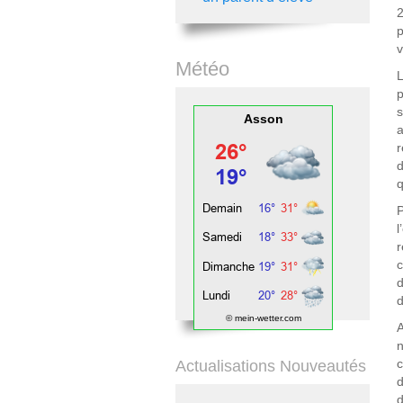
2
p
v
Météo
L
p
s
Asson
a
r
d
q
P
l
r
c
d
d
© mein-wetter.com
A
n
c
Actualisations Nouveautés
d