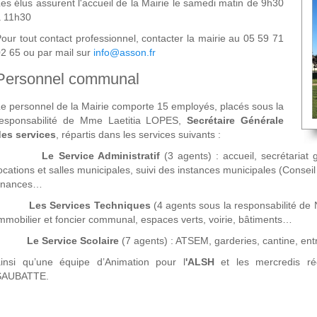
es élus assurent l'accueil de la Mairie le samedi matin de 9h30
à 11h30
our tout contact professionnel, contacter la mairie au 05 59 71
2 65 ou par mail sur
info@asson.fr
Personnel communal
e personnel de la Mairie comporte 15 employés, placés sous la
responsabilité de Mme Laetitia LOPES,
Secrétaire Générale
des services
, répartis dans les services suivants :
-
Le Service Administratif
(3 agents) : accueil, secrétariat g
ocations et salles municipales, suivi des instances municipales (Conseil
finances…
-
Les Services Techniques
(4 agents sous la responsabilité de 
mmobilier et foncier communal, espaces verts, voirie, bâtiments…
-
Le Service Scolaire
(7 agents) : ATSEM, garderies, cantine, ent
ainsi qu’une équipe d’Animation pour l
'ALSH
et les mercredis réc
SAUBATTE.