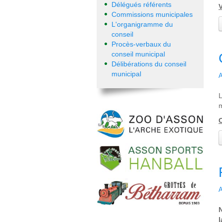
Délégués référents
V
Commissions municipales
L'organigramme du
conseil
Procès-verbaux du
conseil municipal
Délibérations du conseil
municipal
A
L
m
O
A
l