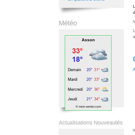
d
V
Météo
a
Asson
A
© mein-wetter.com
Actualisations Nouveautés
m