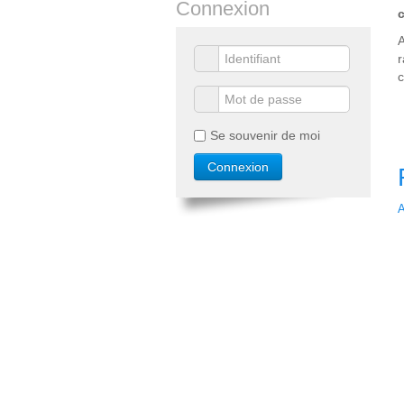
Connexion
c
A
r
c
Se souvenir de moi
A