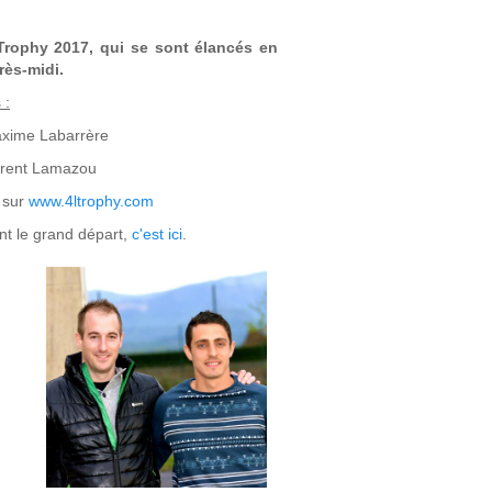
rophy 2017, qui se sont élancés en
rès-midi.
 :
axime Labarrère
orent Lamazou
e sur
www.4ltrophy.com
nt le grand départ,
c'est ici
.