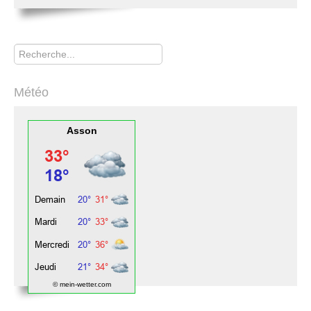
Rechercher
Météo
Asson
© mein-wetter.com