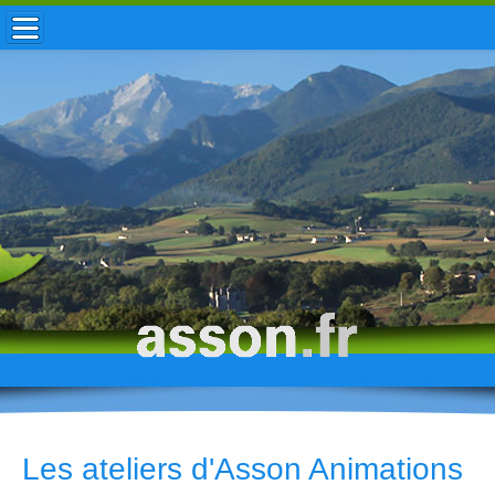
ACCUEIL / INFOS
MUNICIPALITÉ
VIE LOCALE
ENFANCE
TOURISME
HISTOIRE
Les ateliers d'Asson Animations