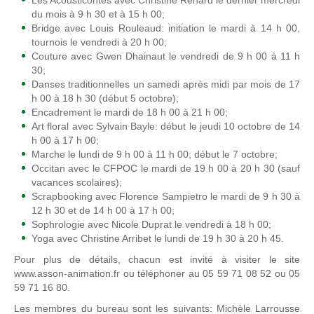
Les Acousticontes avec Christine Renard le dernier mercredi
du mois à 9 h 30 et à 15 h 00;
Bridge avec Louis Rouleaud: initiation le mardi à 14 h 00,
tournois le vendredi à 20 h 00;
Couture avec Gwen Dhainaut le vendredi de 9 h 00 à 11 h
30;
Danses traditionnelles un samedi après midi par mois de 17
h 00 à 18 h 30 (début 5 octobre);
Encadrement le mardi de 18 h 00 à 21 h 00;
Art floral avec Sylvain Bayle: début le jeudi 10 octobre de 14
h 00 à 17 h 00;
Marche le lundi de 9 h 00 à 11 h 00; début le 7 octobre;
Occitan avec le CFPOC le mardi de 19 h 00 à 20 h 30 (sauf
vacances scolaires);
Scrapbooking avec Florence Sampietro le mardi de 9 h 30 à
12 h 30 et de 14 h 00 à 17 h 00;
Sophrologie avec Nicole Duprat le vendredi à 18 h 00;
Yoga avec Christine Arribet le lundi de 19 h 30 à 20 h 45.
Pour plus de détails, chacun est invité à visiter le site
www.asson-animation.fr ou téléphoner au 05 59 71 08 52 ou 05
59 71 16 80.
Les membres du bureau sont les suivants: Michèle Larrousse