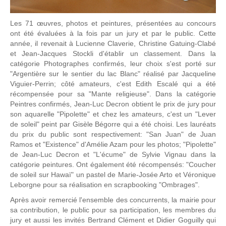
Les 71 œuvres, photos et peintures, présentées au concours
ont été évaluées à la fois par un jury et par le public. Cette
année, il revenait à Lucienne Claverie, Christine Gatuing-Clabé
et Jean-Jacques Stockli d'établir un classement. Dans la
catégorie Photographes confirmés, leur choix s'est porté sur
"Argentière sur le sentier du lac Blanc" réalisé par Jacqueline
Viguier-Perrin; côté amateurs, c'est Edith Escalé qui a été
récompensée pour sa "Mante religieuse". Dans la catégorie
Peintres confirmés, Jean-Luc Decron obtient le prix de jury pour
son aquarelle "Pipolette" et chez les amateurs, c'est un "Lever
de soleil" peint par Gisèle Bégorre qui a été choisi. Les lauréats
du prix du public sont respectivement: "San Juan" de Juan
Ramos et "Existence" d'Amélie Azam pour les photos; "Pipolette"
de Jean-Luc Decron et "L'écume" de Sylvie Vignau dans la
catégorie peintures. Ont également été récompensés: "Coucher
de soleil sur Hawaï" un pastel de Marie-Josée Arto et Véronique
Leborgne pour sa réalisation en scrapbooking "Ombrages".
Après avoir remercié l'ensemble des concurrents, la mairie pour
sa contribution, le public pour sa participation, les membres du
jury et aussi les invités Bertrand Clément et Didier Goguilly qui