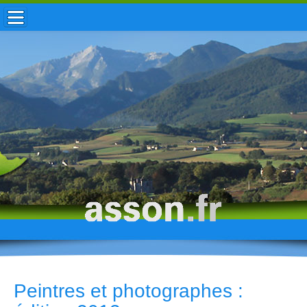
ACCUEIL / INFOS
MUNICIPALITÉ
VIE LOCALE
ENFANCE
TOURISME
HISTOIRE
Peintres et photographes :