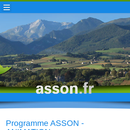
ACCUEIL / INFOS
MUNICIPALITÉ
VIE LOCALE
ENFANCE
TOURISME
HISTOIRE
Programme ASSON -