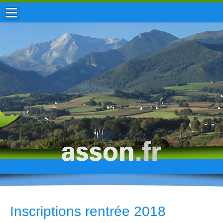
ACCUEIL / INFOS
MUNICIPALITÉ
VIE LOCALE
ENFANCE
TOURISME
HISTOIRE
Inscriptions rentrée 2018