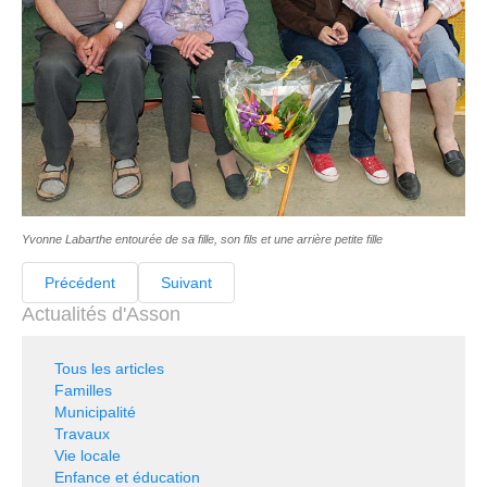
Yvonne Labarthe entourée de sa fille, son fils et une arrière petite fille
Précédent
Suivant
Actualités d'Asson
Tous les articles
Familles
Municipalité
Travaux
Vie locale
Enfance et éducation