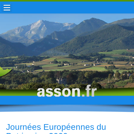
ACCUEIL / INFOS
MUNICIPALITÉ
VIE LOCALE
ENFANCE
TOURISME
HISTOIRE
Journées Européennes du