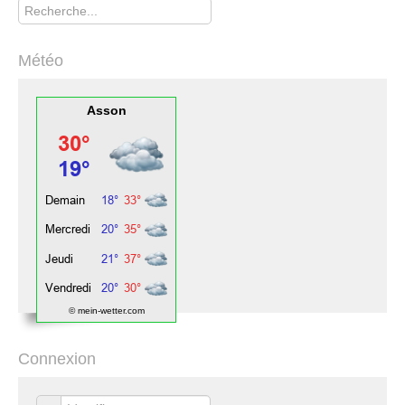
Météo
Asson
© mein-wetter.com
Connexion