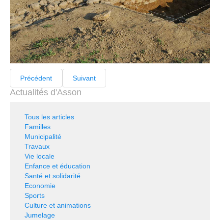
Précédent
Suivant
Actualités d'Asson
Tous les articles
Familles
Municipalité
Travaux
Vie locale
Enfance et éducation
Santé et solidarité
Economie
Sports
Culture et animations
Jumelage