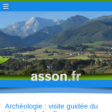
ACCUEIL / INFOS
MUNICIPALITÉ
VIE LOCALE
ENFANCE
TOURISME
HISTOIRE
Archéologie : visite guidée du