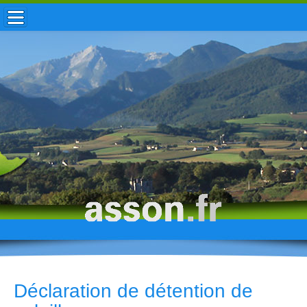
ACCUEIL / INFOS
MUNICIPALITÉ
VIE LOCALE
ENFANCE
TOURISME
HISTOIRE
Déclaration de détention de