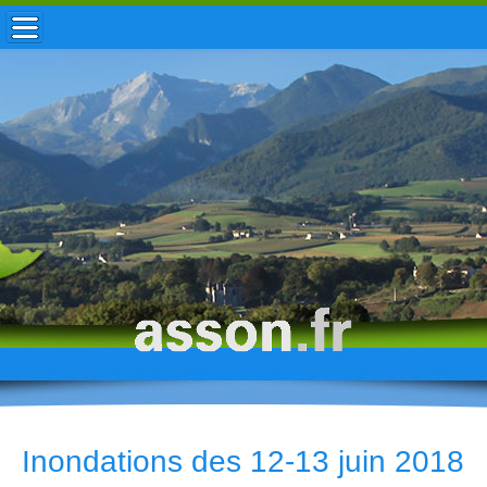
ACCUEIL / INFOS
MUNICIPALITÉ
VIE LOCALE
ENFANCE
TOURISME
HISTOIRE
Inondations des 12-13 juin 2018