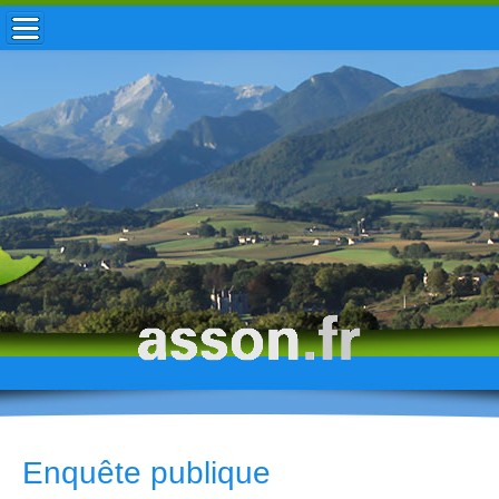
ACCUEIL / INFOS
MUNICIPALITÉ
VIE LOCALE
ENFANCE
TOURISME
HISTOIRE
Enquête publique