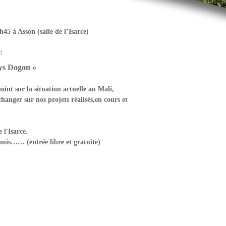
0h45
à Asson (salle de l’Isarce)
:
ays Dogon »
 point sur la situation actuelle au Mali,
changer sur nos projets réalisés,en cours et
 l'Isarce.
et amis……
(entrée libre et gratuite)