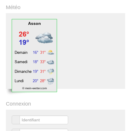
Météo
Asson
© mein-wetter.com
Connexion