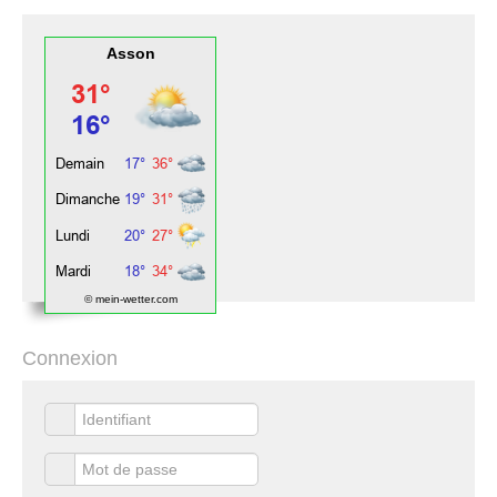
Asson
© mein-wetter.com
Connexion