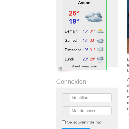
Asson
L
l
© mein-wetter.com
M
A
Connexion
d
L
c
n
r
Se souvenir de moi