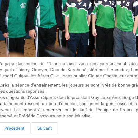
’équipe des moins de 11 ans a ainsi vécu une journée inoubliable
esquels Thierry Omeyer, Daouda Karaboué, Jérôme Fernandez, Luc Ab
ichaël Guigou, les frères Gille…sans oublier Claude Onesta leur entra
près la séance d’entrainement, les joueurs se sont livrés de bonne gr
es questions réponses.
es dirigeants d’Asson Sports dont le président Guy Labarrère, Serge B
ertainement ressenti un peu d’émotion, soulignent la gentillesse et l
iveau. Ils tiennent à remercier tout le staff de l’équipe de France p
éservé et Frédéric Cassoura pour son initiative.
Précédent
Suivant