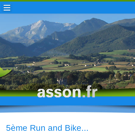
ACCUEIL / INFOS
MUNICIPALITÉ
VIE LOCALE
ENFANCE
TOURISME
HISTOIRE
5ème Run and Bike...