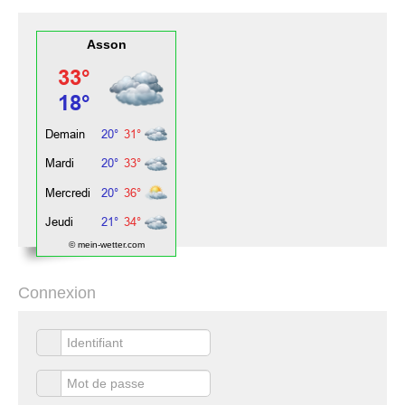
Asson
© mein-wetter.com
Connexion