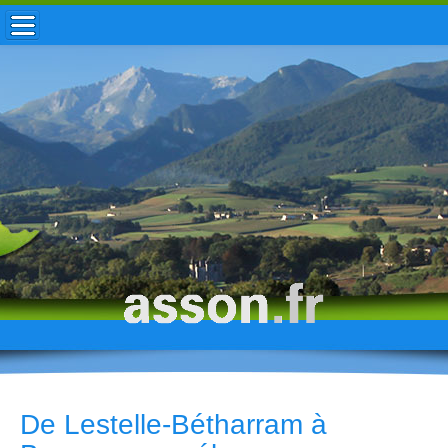
ACCUEIL / INFOS
MUNICIPALITÉ
VIE LOCALE
ENFANCE
TOURISME
HISTOIRE
De Lestelle-Bétharram à