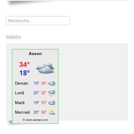
Rechercher
Météo
Asson
© mein-wetter.com