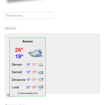
Rechercher
Météo
Asson
© mein-wetter.com