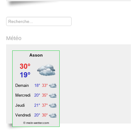
Rechercher
Météo
Asson
© mein-wetter.com