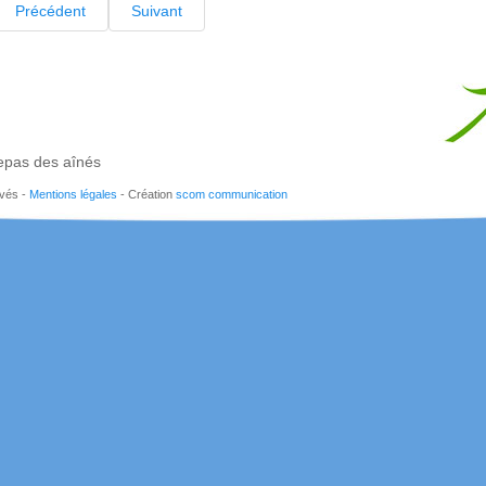
Précédent
Suivant
epas des aînés
rvés -
Mentions légales
- Création
scom communication