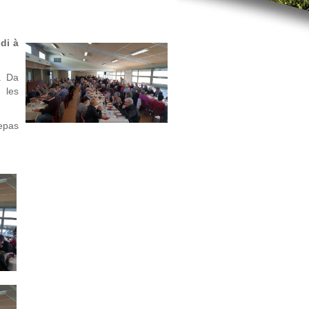
di à
. Da
t les
epas