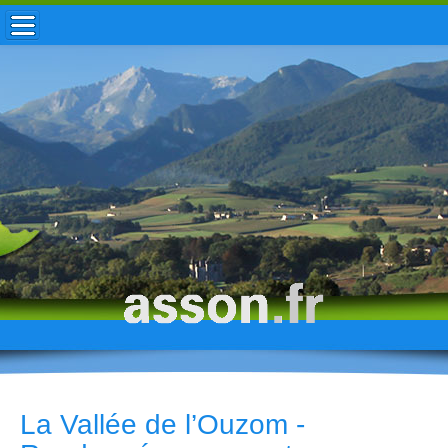
ACCUEIL / INFOS
MUNICIPALITÉ
VIE LOCALE
ENFANCE
TOURISME
HISTOIRE
La Vallée de l’Ouzom -