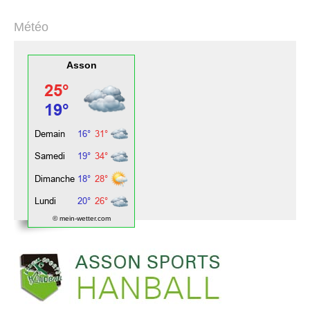
Météo
Asson
© mein-wetter.com