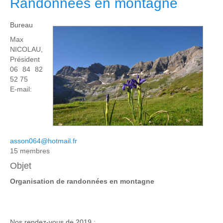
Randonnées en montagne
Bureau
Max
NICOLAU,
Président
06 84 82
52 75
E-mail:
asson064@hotmail.fr
15 membres
Objet
Organisation de randonnées en montagne
Nos rendez-vous de 2019 :