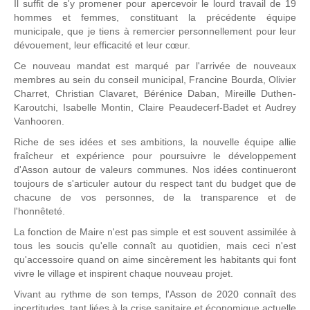
Il suffit de s'y promener pour apercevoir le lourd travail de 19
hommes et femmes, constituant la précédente équipe
municipale, que je tiens à remercier personnellement pour leur
dévouement, leur efficacité et leur cœur.
Ce nouveau mandat est marqué par l'arrivée de nouveaux
membres au sein du conseil municipal, Francine Bourda, Olivier
Charret, Christian Clavaret, Bérénice Daban, Mireille Duthen-
Karoutchi, Isabelle Montin, Claire Peaudecerf-Badet et Audrey
Vanhooren.
Riche de ses idées et ses ambitions, la nouvelle équipe allie
fraîcheur et expérience pour poursuivre le développement
d'Asson autour de valeurs communes. Nos idées continueront
toujours de s'articuler autour du respect tant du budget que de
chacune de vos personnes, de la transparence et de
l'honnêteté.
La fonction de Maire n'est pas simple et est souvent assimilée à
tous les soucis qu'elle connaît au quotidien, mais ceci n'est
qu'accessoire quand on aime sincèrement les habitants qui font
vivre le village et inspirent chaque nouveau projet.
Vivant au rythme de son temps, l'Asson de 2020 connaît des
incertitudes, tant liées à la crise sanitaire et économique actuelle