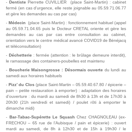
-
Dentiste
Pierrette CUVILLIER (place Saint-Martin) : cabinet
fermé (en cas d’urgence, elle reste joignable au 05.59.71.06.77
et gère les demandes au cas par cas)
-
Médecin
(place Saint-Martin) : fonctionnement habituel (appel
au 05.59.71.04.65 puis le Docteur CRETAL oriente et gère les
demandes au cas par cas entre consultation au cabinet,
orientation vers le centre médical avancé COVID19 de Bénéjacq
et téléconsultation)
-
Déchetterie
: fermée (attention : le brûlage demeure interdit),
le ramassage des containers-poubelles est maintenu
-
Boucherie Maisongrosse : Désormais ouverte
du lundi au
samedi aux horaires habituels
-
Pizz’ du Clos
(place Saint-Martin – 05.59.40.67.80 / épicerie –
pain – petite restauration à emporter) : adaptation des horaires
d’ouverture : du mardi au samedi de 8h30 à 13h et de 17h30 à
20h30 (21h vendredi et samedi) / poulet rôti à emporter le
dimanche midi)
-
Bar-Tabac-Supérette Le Squash
Chez CHAGNOLEAU (ex-
FRECHOU – 65 rue de l’Aubisque / pain et épicerie) : ouvert
mardi au samedi, de 8h à 12h30 et de 15h à 19h30 / le