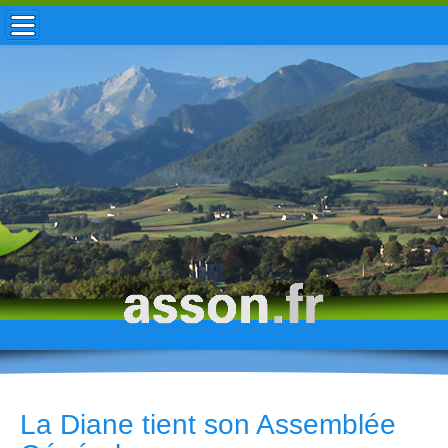
ACCUEIL / INFOS
MUNICIPALITÉ
VIE LOCALE
ENFANCE
TOURISME
HISTOIRE
La Diane tient son Assemblée